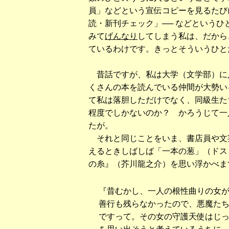
員」などという宣伝コピーを見るたび
読・新刊チェック」── などという
みて
げんなり
してしまう私は、だから
ているわけです。きっとそういうひと
昔話ですが、私は大学（文学部）に
くさんの本を読んでいる仲間が大勢い
て私は落胆しただけでなく、同級生た
程度でしかないのか？ かろうじて一
たが。
それと同じことをいま、書店員や文
えるときしばしば「一本の葱」（ドス
の糸』（芥川龍之介）を思い浮かべま
『昔むかし、一人の根性曲りの女
善行も残らなかったので、悪魔た
ですって。その女の守護天使はじ