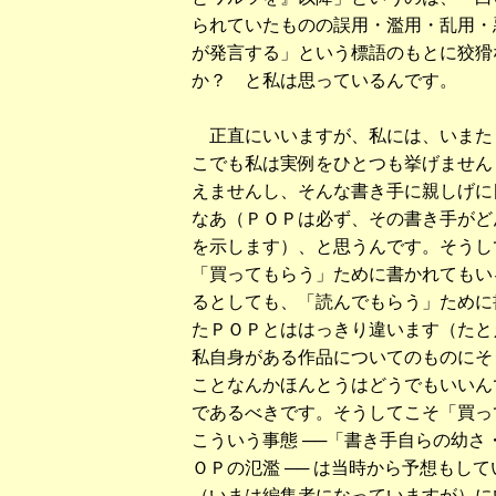
られていたものの誤用・濫用・乱用・
が発言する」という標語のもとに狡猾
か？ と私は思っているんです。
正直にいいますが、私には、いまたく
こでも私は実例をひとつも挙げません 
えませんし、そんな書き手に親しげに
なあ（ＰＯＰは必ず、その書き手がど
を示します）、と思うんです。そうし
「買ってもらう」ために書かれてもい
るとしても、「読んでもらう」ために
たＰＯＰとははっきり違います（たと
私自身がある作品についてのものにそう
ことなんかほんとうはどうでもいいん
であるべきです。そうしてこそ「買っ
こういう事態 ──「書き手自らの幼
ＯＰの氾濫 ── は当時から予想もし
（いまは編集者になっていますが）に