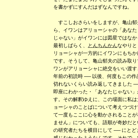
を書かずにすんだはずなんですね。
すこしおさらいをしますが、亀山郁
ら、イワンはアリョーシャの「あなた
じゃない」がイワンには図星ではなか
最初しばらく、
とんちんかん
なやりと
リョーシャが一方的にイワンにもちか
です。そうして、亀山郁夫の読み取り
ワンがアリョーシャに絶交をいい渡す
年前の初読時 ── 以後、何度もこの
切れないくらい読み返してきました ─
即座にわかった・「あなたじゃない」
す。その解釈ゆえに、この場面に私は
ョーシャのことばについて考えつづけ
て一度もここに心を動かされることが
ません」についても、語順が奇妙だとい
の研究者たちを横目にして ── にと
感じなかったようなんです。それで、