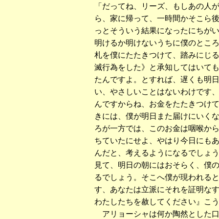
「だってね、リーズ、もしあの人
ら、家に帰って、一時間かそこら
っとそういう結果になったにちが
明けるか明けないうちに僕のとこ
札を僕にたたきつけて、踏みにじ
滅行為をした》と承知してはいて
たんですよ。とすれば、遅くも明
い、やさしいことはないわけです
んですからね、お金をたたきつけ
きには、僕が明日また届けにいく
ろが一方では、このお金は咽喉か
ちていたにせよ、やはり今日にも
んだと、考えるようになるでしょ
見て、明日の朝にはおそらく、僕
るでしょう。そこへ僕が現われる
す、あなたは立派にそれを証明な
わたしたちを赦してください』こ
アリョーシャは何か陶然とした口