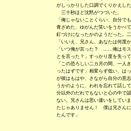
がしっかりした口調でくりかえし
三十秒ほど沈黙がつづいた。
「俺じゃないことくらい、自分で
青ざめた、ゆがんだ笑いをうかべ
釘づけになったかのようだった。
「いいえ、兄さん、あなたは何度
「いつ俺が言った？ ……俺はモス
とを言った？」すっかり度を失っ
「この恐ろしい二カ月の間、一人
ったはずです」相変らず低い、は
が彼はもはや、さながら自分の意
うかのように、われを忘れて話し
分以外のだれでもないと心の中で
ない。兄さんは思い違いをしてい
たじゃありません！ 僕は兄さん
たんです」